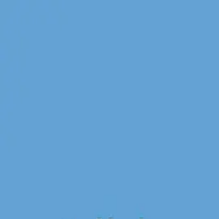
← Voltar para a página inicial
Leatrix
Sua lista de compras inteligente. Organize suas compras de
Android
Versão
1.0.0
•
Lançado em
20/03/2024
Funcionalidades
Recursos que tornam o
Leatrix
especial